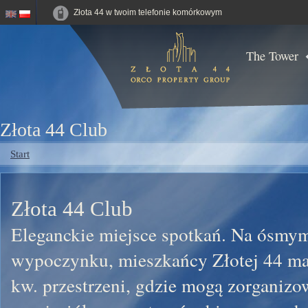
Złota 44 w twoim telefonie komórkowym
The Tower
Złota 44 Club
You are here
Start
Złota 44 Club
Eleganckie miejsce spotkań. Na ósmym 
wypoczynku, mieszkańcy Złotej 44 ma
kw. przestrzeni, gdzie mogą zorganizo