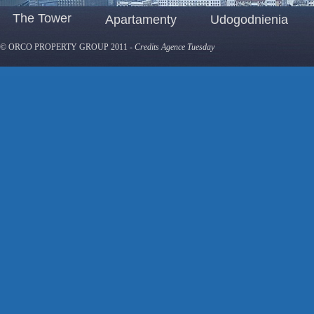
The Tower
Apartamenty
Udogodnienia
© ORCO PROPERTY GROUP 2011
-
Credits Agence Tuesday