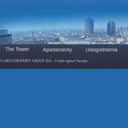
The Tower
Apartamenty
Udogodnienia
© ORCO PROPERTY GROUP 2011
-
Credits Agence Tuesday