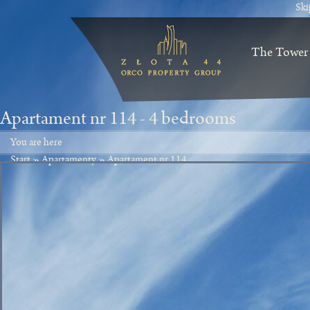
Ski
The Tower
Apartament nr 114 -
4 bedrooms
You are here
Start
»
Apartamenty
»
Apartament nr 114