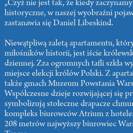
„Czyż nie jest tak, że kiedy zaczynam
historyczne, w naszej wyobraźni pojaw
zastanawia się Daniel Libeskind.
Niewątpliwą zaletą apartamentu, który
miłośników historii, jest iście królews
dziennej. Zza ogromnych tafli szkła w
miejsce elekcji królów Polski. Z apa
także gmach Muzeum Powstania Wars
Współczesne dzieje rozwijającej się pr
symbolizują stołeczne drapacze chmur
kompleks biurowców Atrium z hotele
208 metrów najwyższy biurowiec War