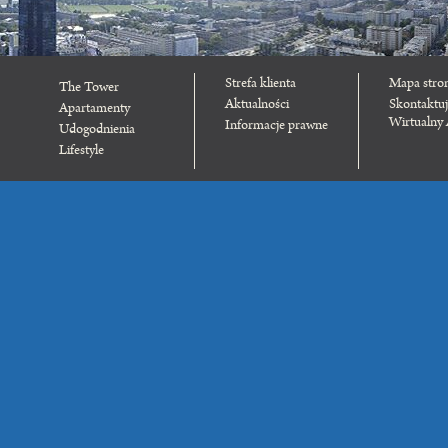
Strefa klienta
Mapa stro
The Tower
Aktualności
Skontaktuj
Apartamenty
Wirtualny
Informacje prawne
Udogodnienia
Lifestyle